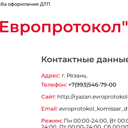
жба оформления ДТП
Европротокол
Контактные данны
Адрес:
г.
Рязань
,
Телефон:
+7(993)546-79-00
Сайт:
http://ryazan.evroprotokol
Email:
evroprotokol_komissar_d
Режим:
Пн 00:00-24:00, Вт 00:0
24:00, Пт 00:00-24:00, Сб 00:0