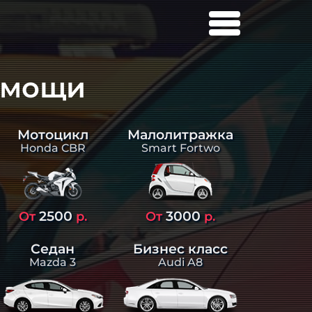
омощи
Малолитражка
Мотоцикл
Smart Fortwo
Honda CBR
2500
3000
От
р.
От
р.
Седан
Бизнес класс
Mazda 3
Audi A8