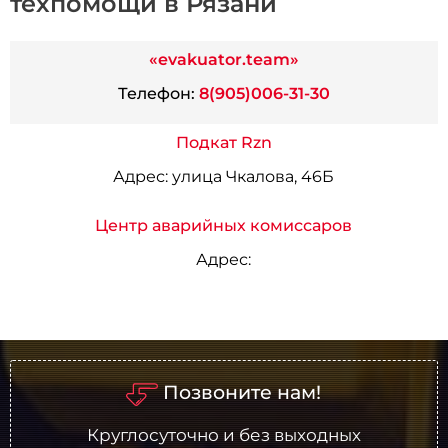
техпомощи в Рязани
«evakuator.team»
Телефон:
8(905)006-31-30
Подкат Rzn
Адрес:
улица Чкалова, 46Б
Центр аварийных комиссаров
Адрес:
Позвоните нам!
Круглосуточно и без выходных