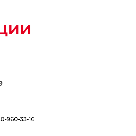
ации
е
20-960-33-16