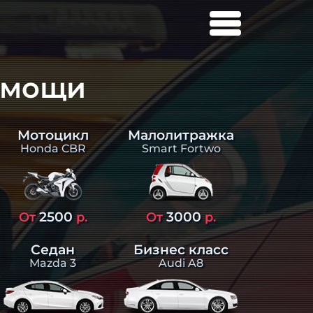
омощи
Малолитражка
Мотоцикл
Smart Fortwo
Honda CBR
2500
3000
От
р.
От
р.
Седан
Бизнес класс
Mazda 3
Audi A8