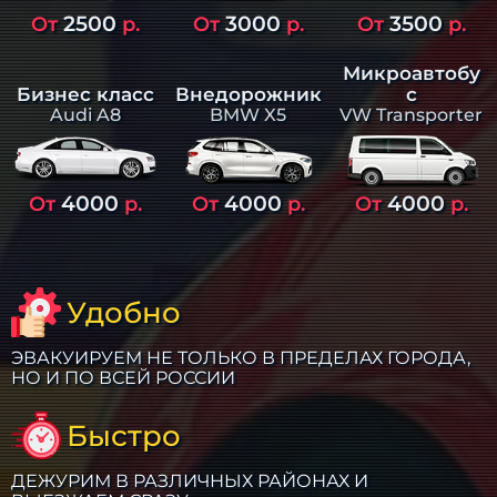
2500
3000
3500
От
р.
От
р.
От
р.
Микроавтобу
Бизнес класс
Внедорожник
с
Audi A8
BMW X5
VW Transporter
4000
4000
4000
От
р.
От
р.
От
р.
Удобно
ЭВАКУИРУЕМ НЕ ТОЛЬКО В ПРЕДЕЛАХ ГОРОДА,
НО И ПО ВСЕЙ РОССИИ
Быстро
ДЕЖУРИМ В РАЗЛИЧНЫХ РАЙОНАХ И