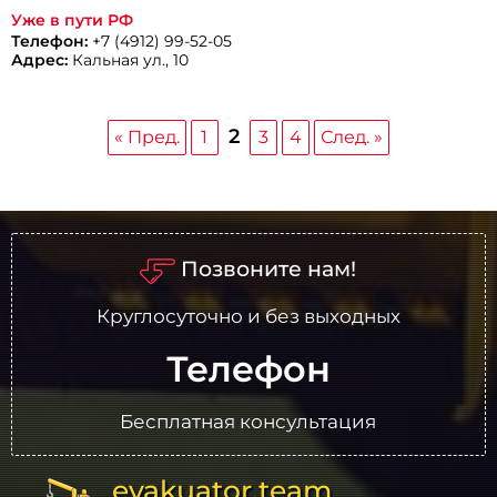
Уже в пути РФ
Телефон:
+7 (4912) 99-52-05
Адрес:
Кальная ул., 10
2
« Пред.
1
3
4
След. »
Позвоните нам!
Круглосуточно и без выходных
Телефон
Бесплатная консультация
evakuator.team