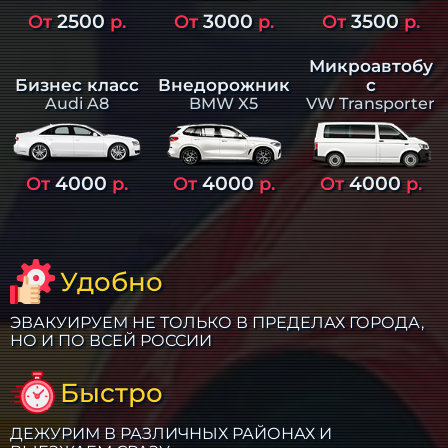
2500
3000
3500
От
р.
От
р.
От
р.
Микроавтобу
Бизнес класс
Внедорожник
с
Audi A8
BMW X5
VW Transporter
4000
4000
4000
От
р.
От
р.
От
р.
Удобно
ЭВАКУИРУЕМ НЕ ТОЛЬКО В ПРЕДЕЛАХ ГОРОДА,
НО И ПО ВСЕЙ РОССИИ
Быстро
ДЕЖУРИМ В РАЗЛИЧНЫХ РАЙОНАХ И