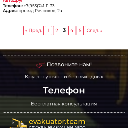
Автодруг
Телефон:
+7(953)741-11-33
Адрес:
проезд Речников, 2а
3
« Пред.
1
2
4
5
След. »
Позвоните нам!
Круглосуточно и без выходных
Телефон
Бесплатная консультация
evakuator.team
СЛУЖБА ЭВАКУАЦИИ АВТО