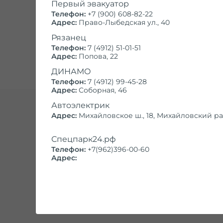
Первый эвакуатор
От 2501 до 3000 кг*
Телефон:
+7 (900) 608-82-22
Адрес:
Право-Лыбедская ул., 40
От 3001 до 5000 кг*
Рязанец
Телефон:
7 (4912) 51-01-51
Адрес:
Попова, 22
ДИНАМО
Телефон:
7 (4912) 99-45-28
Адрес:
Соборная, 46
Автоэлектрик
Адрес:
Михайловское ш., 18, Михайловский р
Эвакуиру
Спецпарк24.рф
Телефон:
+7(962)396-00-60
Успешная работа на городском
Адрес:
компании, главный принцип к
намного выгоднее сиюминут