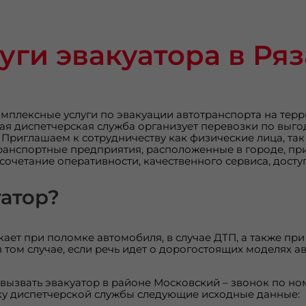
уги эвакуатора в Ря
мплексные услуги по эвакуации автотранспорта на терр
 диспетчерская служба организует перевозки по выгодн
Приглашаем к сотрудничеству как физические лица, так
ранспортные предприятия, расположенные в городе, пр
о сочетание оперативности, качественного сервиса, досту
уатор?
ает при поломке автомобиля, в случае ДТП, а также пр
в том случае, если речь идет о дорогостоящих моделях 
вызвать эвакуатор в районе Московский – звонок по н
ку диспетчерской службы следующие исходные данные: