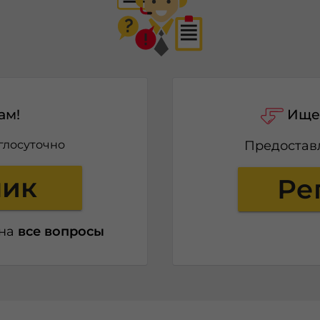
ам!
Ище
глосуточно
Предоста
ник
Ре
 на
все вопросы