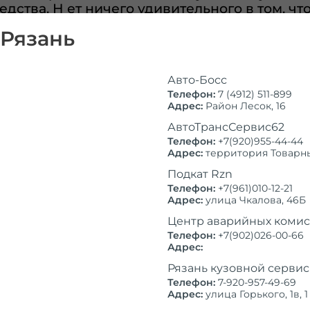
редства. Н ет ничего удивительного в том, ч
амного более тяжелого Land Rover. Второй
 Рязань
 это расстояние предстоящей транспортировк
ия, так и конечную точку доставки автомоби
зет Вашу машину как по территории города,
Авто-Босс
Телефон:
7 (4912) 511-899
Наши цены дей
Адрес:
Район Лесок, 16
АвтоТрансСервис62
Стоимость эвакуатора
Телефон:
+7(920)955-44-44
Адрес:
территория Товарный
2500
от
руб.
Подкат Rzn
Телефон:
+7(961)010-12-21
3000
от
руб.
Адрес:
улица Чкалова, 46Б
3500
от
руб.
Центр аварийных комис
Наше коммерческое пр
Телефон:
+7(902)026-00-66
работы с частным серв
3500
от
руб.
Адрес:
опыт оказания услуг на
Рязань кузовной сервис
целом и в районе Моско
4000
от
руб.
удерживать доступный 
Телефон:
7-920-957-49-69
Адрес:
улица Горького, 1в, 1
обслуживании. Эвакуато
4000
от
руб.
Вам дешевле, чем средн