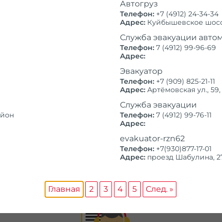
Автогруз
достигается за счет низ
4500
от
руб.
Телефон:
+7 (4912) 24-34-34
грамотной организации
Адрес:
Куйбышевское шоссе,
реализации. В качестве
5000
дополнительных скидок
от
руб.
Служба эвакуации авто
клиентам.
Телефон:
7 (4912) 99-96-69
Адрес:
Подробны
Эвакуатор
Телефон:
+7 (909) 825-21-11
Адрес:
Артёмовская ул., 5
Служба эвакуации
айон
Телефон:
7 (4912) 99-76-11
ем автомобили в любом райо
Адрес:
evakuator-rzn62
Телефон:
+7(930)877-17-01
 и районном рынке доказала правильность 
Адрес:
проезд Шабулина, 2
оторого – работа на перспективу. Долгоср
ной прибыли, а безупречная репутация яв
конкурентной борьбе.
Главная
2
3
4
5
След. »