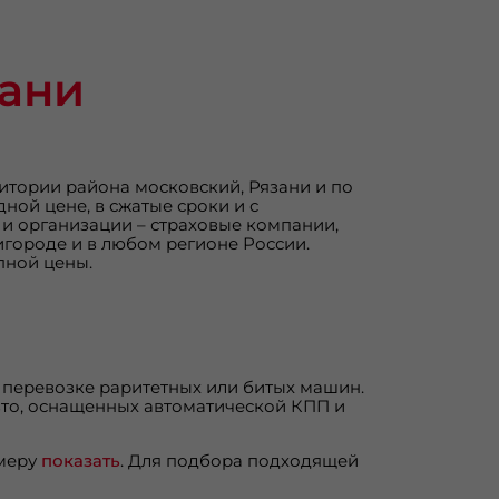
зани
итории района московский, Рязани и по
ой цене, в сжатые сроки и с
 и организации – страховые компании,
игороде и в любом регионе России.
пной цены.
и перевозке раритетных или битых машин.
авто, оснащенных автоматической КПП и
омеру
показать
. Для подбора подходящей