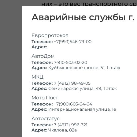
них – это вес транспортного с
заметно дешевле перевозки н
Аварийные службы г.
вызова эвакуатора в Рязани –
месту текущего расположен
московский без проблем переве
Европротокол
Телефон:
+7(993)546-79-00
Адрес:
АвтоДом
Масса ТС
Телефон:
7-910-503-02-20
Адрес:
Куйбышевское шоссе, 51, 1 этаж
От 0 до 799 кг*
МКЦ
Телефон:
7 (4912) 98-49-05
От 800 до 1200 кг*
Адрес:
Семинарская улица, 49, 1 этаж
От 1201 до 1500 кг*
Мото Пост
Телефон:
+7(900)605-64-64
От 1501 до 1800 кг*
Адрес:
Интернациональная улица, 1е
Автостатус
От 1801 до 2000 кг*
Телефон:
7 (4912) 996-321
Адрес:
Чкалова, 82а
От 2001 до 2500 кг*